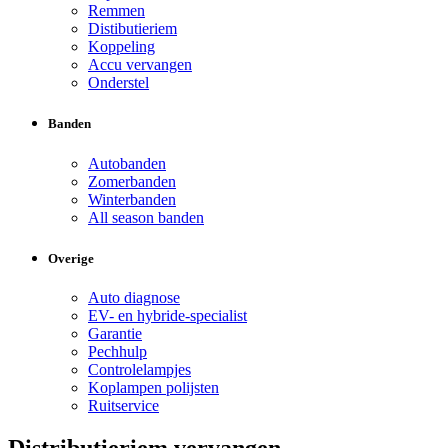
Remmen
Distibutieriem
Koppeling
Accu vervangen
Onderstel
Banden
Autobanden
Zomerbanden
Winterbanden
All season banden
Overige
Auto diagnose
EV- en hybride-specialist
Garantie
Pechhulp
Controlelampjes
Koplampen polijsten
Ruitservice
Distributieriem vervangen