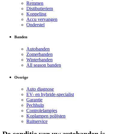
Remmen
Distibutieriem
Koppeling
Accu vervangen
Onderstel
Banden
Autobanden
Zomerbanden
Winterbanden
All season banden
Overige
Auto diagnose
EV- en hybride-specialist
Garantie
Pechhulp
Controlelampjes
Koplampen polijsten
Ruitservice
De conditie van uw autobanden is