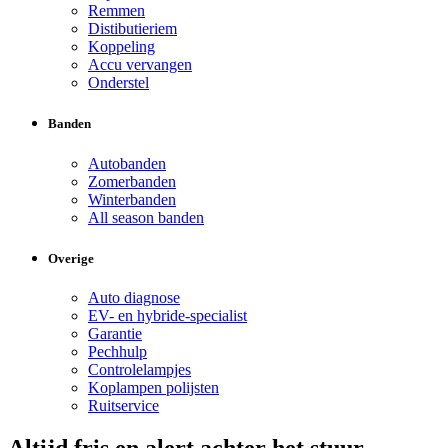
Remmen
Distibutieriem
Koppeling
Accu vervangen
Onderstel
Banden
Autobanden
Zomerbanden
Winterbanden
All season banden
Overige
Auto diagnose
EV- en hybride-specialist
Garantie
Pechhulp
Controlelampjes
Koplampen polijsten
Ruitservice
Altijd fris en alert achter het stuur