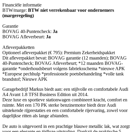
Financiële informatie
BTW/marge:
BTW niet verrekenbaar voor ondernemers
(margeregeling)
Garantie
BOVAG 40-Puntencheck:
Ja
BOVAG Afleverbeurt:
Ja
Afleverpakketten
Optioneel afleverpakket (€ 795): Premium Zekerheidspakket
Dit afleverpakket bevat: BOVAG garantie (12 maanden); BOVAG
40-Puntencheck; BOVAG Afleverbeurt; *12 maanden BOVAG-
garantie *onderhoudsbeurt volgens fabrieksschema *nieuwe APK
*Europese pechhulp *professionele poetsbehandeling *volle tank
brandstof; Nieuwe APK
Garagebedrijf Markus biedt aan: een stijlvolle en comfortabele Audi
A4 Avant 1.8 TFSI Business Edition uit 2014.
Deze luxe en sportieve stationwagen combineert kracht, comfort en
ruimte. Met een 170 PK sterke benzinemotor biedt deze Audi
uitstekende rijprestaties en een comfortabele rijervaring, zowel voor
dagelijkse ritten als lange afstanden.
De auto is uitgevoerd in een prachtige blauwe metallic lak, wat zorgt
voor een elegante en tijdloze uitstraling. Dankzij de praktische 5-