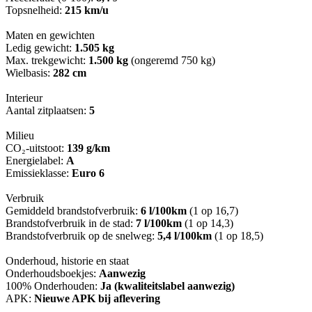
Topsnelheid:
215 km/u
Maten en gewichten
Ledig gewicht:
1.505 kg
Max. trekgewicht:
1.500 kg
(ongeremd 750 kg)
Wielbasis:
282 cm
Interieur
Aantal zitplaatsen:
5
Milieu
CO₂-uitstoot:
139 g/km
Energielabel:
A
Emissieklasse:
Euro 6
Verbruik
Gemiddeld brandstofverbruik:
6 l/100km
(1 op 16,7)
Brandstofverbruik in de stad:
7 l/100km
(1 op 14,3)
Brandstofverbruik op de snelweg:
5,4 l/100km
(1 op 18,5)
Onderhoud, historie en staat
Onderhoudsboekjes:
Aanwezig
100% Onderhouden:
Ja (kwaliteitslabel aanwezig)
APK:
Nieuwe APK bij aflevering