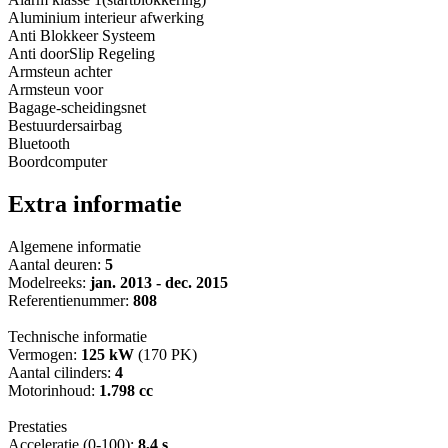
Aluminium interieur afwerking
Anti Blokkeer Systeem
Anti doorSlip Regeling
Armsteun achter
Armsteun voor
Bagage-scheidingsnet
Bestuurdersairbag
Bluetooth
Boordcomputer
Extra informatie
Algemene informatie
Aantal deuren:
5
Modelreeks:
jan. 2013 - dec. 2015
Referentienummer:
808
Technische informatie
Vermogen:
125 kW
(170 PK)
Aantal cilinders:
4
Motorinhoud:
1.798 cc
Prestaties
Acceleratie (0-100):
8,4 s