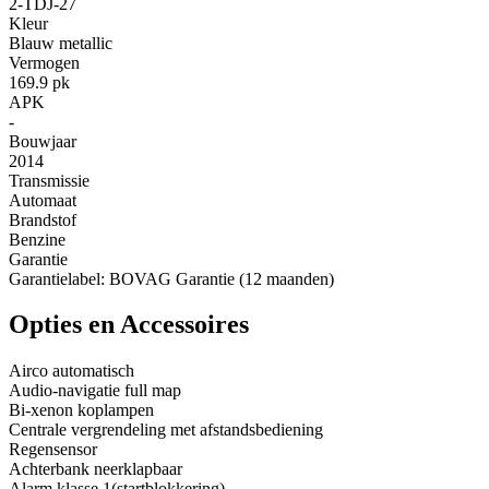
2-TDJ-27
Kleur
Blauw metallic
Vermogen
169.9 pk
APK
-
Bouwjaar
2014
Transmissie
Automaat
Brandstof
Benzine
Garantie
Garantielabel: BOVAG Garantie (12 maanden)
Opties en Accessoires
Airco automatisch
Audio-navigatie full map
Bi-xenon koplampen
Centrale vergrendeling met afstandsbediening
Regensensor
Achterbank neerklapbaar
Alarm klasse 1(startblokkering)