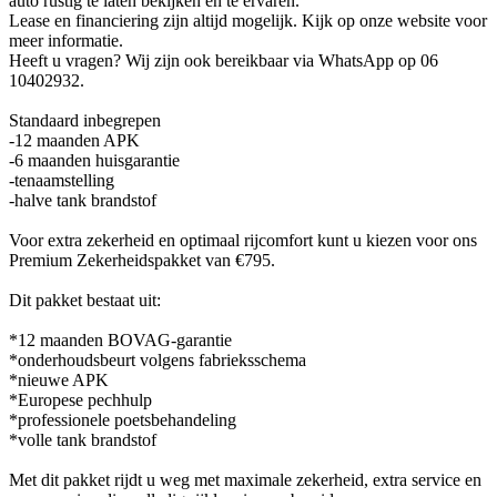
auto rustig te laten bekijken en te ervaren.
Lease en financiering zijn altijd mogelijk. Kijk op onze website voor
meer informatie.
Heeft u vragen? Wij zijn ook bereikbaar via WhatsApp op 06
10402932.
Standaard inbegrepen
-12 maanden APK
-6 maanden huisgarantie
-tenaamstelling
-halve tank brandstof
Voor extra zekerheid en optimaal rijcomfort kunt u kiezen voor ons
Premium Zekerheidspakket van €795.
Dit pakket bestaat uit:
*12 maanden BOVAG-garantie
*onderhoudsbeurt volgens fabrieksschema
*nieuwe APK
*Europese pechhulp
*professionele poetsbehandeling
*volle tank brandstof
Met dit pakket rijdt u weg met maximale zekerheid, extra service en