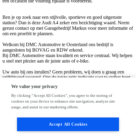
een occasion die volledig rijklaar is voorbereid.
Ben je op zoek naar een stijlvolle, sportieve en goed uitgeruste
station? Dan is deze Audi A4 zeker een bezichtiging waard. Neem
gerust contact op met Garagebedrijf Markus voor meer informatie of
om een proefrit te plannen.
Welkom bij DMC Automotive te Oosterland ons bedrijf is
aangesloten bij BOVAG en RDW erkend.
Bij DMC Automotive staan kwaliteit en service centraal. Wij helpen
u snel met plezier aan de juiste auto of e-bike.
Uw auto bij ons inruilen? Geen probleem, wij doen u graag een
vrijblijvend voorstel. Om de juiste prijs indicatie vast te stellen bent
u van harte welkom in onze showroom.
We value your privacy
Bent u op zoek naar een andere auto, kijk dan eens naar ons aanbod
occasions. Gaat uw voorkeur uit naar een nieuwe auto, dan leveren
By clicking “Accept All Cookies”, you agree to the storing of
wij u de auto van uw keuze.
cookies on your device to enhance site navigation, analyze site
usage, and assist in our marketing efforts.
LET OP WIJ ZIJN VERHUISD! ONS NIEUWE ADRES IS
WILGENSTRAAT 1 4307 DA OOSTERLAND.
Accept All Cookies
Hoewel wij uiterste zorg hebben besteed aan de samenstelling van
deze advertentie, kunnen er geen rechten worden ontleend aan de