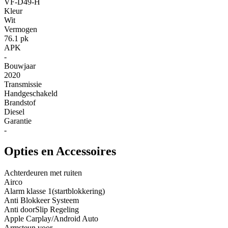
VF-D49-H
Kleur
Wit
Vermogen
76.1 pk
APK
-
Bouwjaar
2020
Transmissie
Handgeschakeld
Brandstof
Diesel
Garantie
-
Opties en Accessoires
Achterdeuren met ruiten
Airco
Alarm klasse 1(startblokkering)
Anti Blokkeer Systeem
Anti doorSlip Regeling
Apple Carplay/Android Auto
Armsteun voor