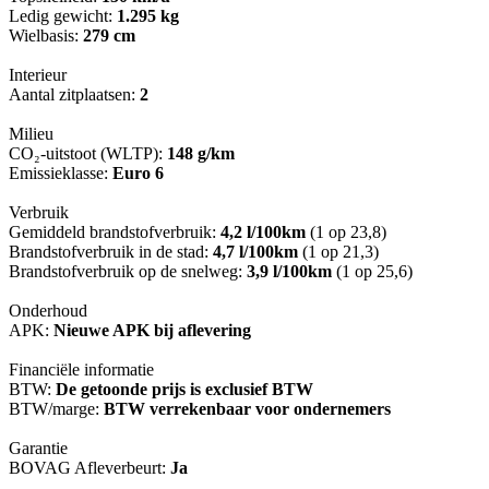
Ledig gewicht:
1.295 kg
Wielbasis:
279 cm
Interieur
Aantal zitplaatsen:
2
Milieu
CO₂-uitstoot (WLTP):
148 g/km
Emissieklasse:
Euro 6
Verbruik
Gemiddeld brandstofverbruik:
4,2 l/100km
(1 op 23,8)
Brandstofverbruik in de stad:
4,7 l/100km
(1 op 21,3)
Brandstofverbruik op de snelweg:
3,9 l/100km
(1 op 25,6)
Onderhoud
APK:
Nieuwe APK bij aflevering
Financiële informatie
BTW:
De getoonde prijs is exclusief BTW
BTW/marge:
BTW verrekenbaar voor ondernemers
Garantie
BOVAG Afleverbeurt:
Ja