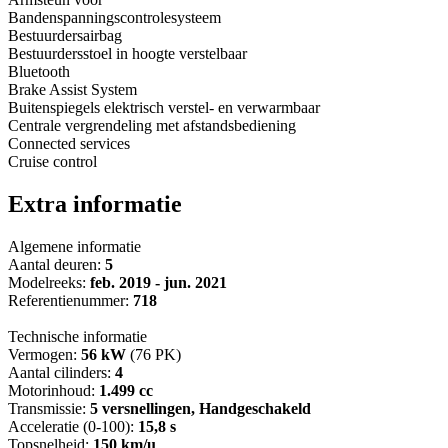
Bandenspanningscontrolesysteem
Bestuurdersairbag
Bestuurdersstoel in hoogte verstelbaar
Bluetooth
Brake Assist System
Buitenspiegels elektrisch verstel- en verwarmbaar
Centrale vergrendeling met afstandsbediening
Connected services
Cruise control
Extra informatie
Algemene informatie
Aantal deuren:
5
Modelreeks:
feb. 2019 - jun. 2021
Referentienummer:
718
Technische informatie
Vermogen:
56 kW
(76 PK)
Aantal cilinders:
4
Motorinhoud:
1.499 cc
Transmissie:
5 versnellingen, Handgeschakeld
Acceleratie (0-100):
15,8 s
Topsnelheid:
150 km/u