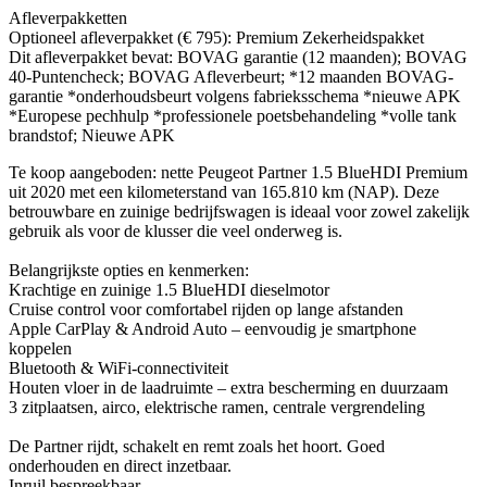
Afleverpakketten
Optioneel afleverpakket (€ 795): Premium Zekerheidspakket
Dit afleverpakket bevat: BOVAG garantie (12 maanden); BOVAG
40-Puntencheck; BOVAG Afleverbeurt; *12 maanden BOVAG-
garantie *onderhoudsbeurt volgens fabrieksschema *nieuwe APK
*Europese pechhulp *professionele poetsbehandeling *volle tank
brandstof; Nieuwe APK
Te koop aangeboden: nette Peugeot Partner 1.5 BlueHDI Premium
uit 2020 met een kilometerstand van 165.810 km (NAP). Deze
betrouwbare en zuinige bedrijfswagen is ideaal voor zowel zakelijk
gebruik als voor de klusser die veel onderweg is.
Belangrijkste opties en kenmerken:
Krachtige en zuinige 1.5 BlueHDI dieselmotor
Cruise control voor comfortabel rijden op lange afstanden
Apple CarPlay & Android Auto – eenvoudig je smartphone
koppelen
Bluetooth & WiFi-connectiviteit
Houten vloer in de laadruimte – extra bescherming en duurzaam
3 zitplaatsen, airco, elektrische ramen, centrale vergrendeling
De Partner rijdt, schakelt en remt zoals het hoort. Goed
onderhouden en direct inzetbaar.
Inruil bespreekbaar.