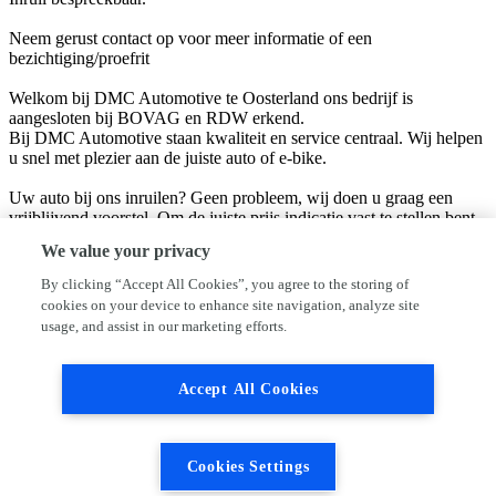
Neem gerust contact op voor meer informatie of een
bezichtiging/proefrit
Welkom bij DMC Automotive te Oosterland ons bedrijf is
aangesloten bij BOVAG en RDW erkend.
Bij DMC Automotive staan kwaliteit en service centraal. Wij helpen
u snel met plezier aan de juiste auto of e-bike.
Uw auto bij ons inruilen? Geen probleem, wij doen u graag een
vrijblijvend voorstel. Om de juiste prijs indicatie vast te stellen bent
u van harte welkom in onze showroom.
We value your privacy
Bent u op zoek naar een andere auto, kijk dan eens naar ons aanbod
occasions. Gaat uw voorkeur uit naar een nieuwe auto, dan leveren
By clicking “Accept All Cookies”, you agree to the storing of
wij u de auto van uw keuze.
cookies on your device to enhance site navigation, analyze site
usage, and assist in our marketing efforts.
LET OP WIJ ZIJN VERHUISD! ONS NIEUWE ADRES IS
WILGENSTRAAT 1 4307 DA OOSTERLAND.
Accept All Cookies
Hoewel wij uiterste zorg hebben besteed aan de samenstelling van
deze advertentie, kunnen er geen rechten worden ontleend aan de
vermelde informatie. Controleer zelf altijd de specificaties en
kenmerken die voor jou van belang zijn en mogelijk van invloed
Cookies Settings
zijn op je aankoopbeslissing. Voor aanvullende vragen of