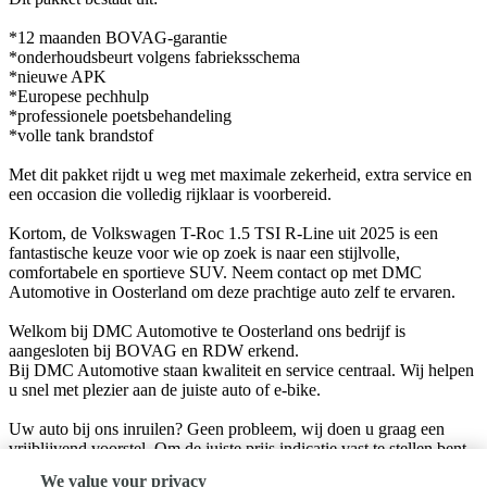
*12 maanden BOVAG-garantie
*onderhoudsbeurt volgens fabrieksschema
*nieuwe APK
*Europese pechhulp
*professionele poetsbehandeling
*volle tank brandstof
Met dit pakket rijdt u weg met maximale zekerheid, extra service en
een occasion die volledig rijklaar is voorbereid.
Kortom, de Volkswagen T-Roc 1.5 TSI R-Line uit 2025 is een
fantastische keuze voor wie op zoek is naar een stijlvolle,
comfortabele en sportieve SUV. Neem contact op met DMC
Automotive in Oosterland om deze prachtige auto zelf te ervaren.
Welkom bij DMC Automotive te Oosterland ons bedrijf is
aangesloten bij BOVAG en RDW erkend.
Bij DMC Automotive staan kwaliteit en service centraal. Wij helpen
u snel met plezier aan de juiste auto of e-bike.
Uw auto bij ons inruilen? Geen probleem, wij doen u graag een
vrijblijvend voorstel. Om de juiste prijs indicatie vast te stellen bent
u van harte welkom in onze showroom.
We value your privacy