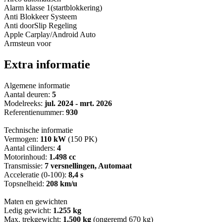
Alarm klasse 1(startblokkering)
Anti Blokkeer Systeem
Anti doorSlip Regeling
Apple Carplay/Android Auto
Armsteun voor
Extra informatie
Algemene informatie
Aantal deuren:
5
Modelreeks:
jul. 2024 - mrt. 2026
Referentienummer:
930
Technische informatie
Vermogen:
110 kW
(150 PK)
Aantal cilinders:
4
Motorinhoud:
1.498 cc
Transmissie:
7 versnellingen, Automaat
Acceleratie (0-100):
8,4 s
Topsnelheid:
208 km/u
Maten en gewichten
Ledig gewicht:
1.255 kg
Max. trekgewicht:
1.500 kg
(ongeremd 670 kg)