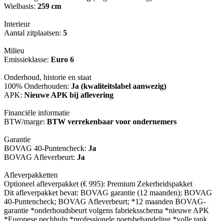
Wielbasis:
259 cm
Interieur
Aantal zitplaatsen:
5
Milieu
Emissieklasse:
Euro 6
Onderhoud, historie en staat
100% Onderhouden:
Ja (kwaliteitslabel aanwezig)
APK:
Nieuwe APK bij aflevering
Financiële informatie
BTW/marge:
BTW verrekenbaar voor ondernemers
Garantie
BOVAG 40-Puntencheck:
Ja
BOVAG Afleverbeurt:
Ja
Afleverpakketten
Optioneel afleverpakket (€ 995): Premium Zekerheidspakket
Dit afleverpakket bevat: BOVAG garantie (12 maanden); BOVAG
40-Puntencheck; BOVAG Afleverbeurt; *12 maanden BOVAG-
garantie *onderhoudsbeurt volgens fabrieksschema *nieuwe APK
*Europese pechhulp *professionele poetsbehandeling *volle tank