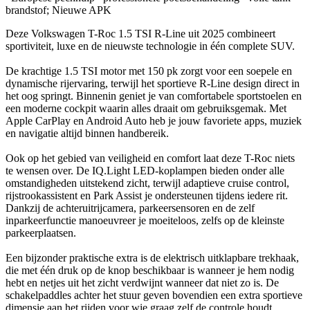
brandstof; Nieuwe APK
Deze Volkswagen T-Roc 1.5 TSI R-Line uit 2025 combineert
sportiviteit, luxe en de nieuwste technologie in één complete SUV.
De krachtige 1.5 TSI motor met 150 pk zorgt voor een soepele en
dynamische rijervaring, terwijl het sportieve R-Line design direct in
het oog springt. Binnenin geniet je van comfortabele sportstoelen en
een moderne cockpit waarin alles draait om gebruiksgemak. Met
Apple CarPlay en Android Auto heb je jouw favoriete apps, muziek
en navigatie altijd binnen handbereik.
Ook op het gebied van veiligheid en comfort laat deze T-Roc niets
te wensen over. De IQ.Light LED-koplampen bieden onder alle
omstandigheden uitstekend zicht, terwijl adaptieve cruise control,
rijstrookassistent en Park Assist je ondersteunen tijdens iedere rit.
Dankzij de achteruitrijcamera, parkeersensoren en de zelf
inparkeerfunctie manoeuvreer je moeiteloos, zelfs op de kleinste
parkeerplaatsen.
Een bijzonder praktische extra is de elektrisch uitklapbare trekhaak,
die met één druk op de knop beschikbaar is wanneer je hem nodig
hebt en netjes uit het zicht verdwijnt wanneer dat niet zo is. De
schakelpaddles achter het stuur geven bovendien een extra sportieve
dimensie aan het rijden voor wie graag zelf de controle houdt.