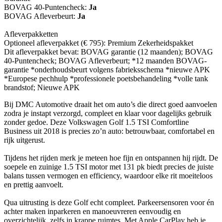
BOVAG 40-Puntencheck:
Ja
BOVAG Afleverbeurt:
Ja
Afleverpakketten
Optioneel afleverpakket (€ 795): Premium Zekerheidspakket
Dit afleverpakket bevat: BOVAG garantie (12 maanden); BOVAG
40-Puntencheck; BOVAG Afleverbeurt; *12 maanden BOVAG-
garantie *onderhoudsbeurt volgens fabrieksschema *nieuwe APK
*Europese pechhulp *professionele poetsbehandeling *volle tank
brandstof; Nieuwe APK
Bij DMC Automotive draait het om auto’s die direct goed aanvoelen
zodra je instapt verzorgd, compleet en klaar voor dagelijks gebruik
zonder gedoe. Deze Volkswagen Golf 1.5 TSI Comfortline
Business uit 2018 is precies zo’n auto: betrouwbaar, comfortabel en
rijk uitgerust.
Tijdens het rijden merk je meteen hoe fijn en ontspannen hij rijdt. De
soepele en zuinige 1.5 TSI motor met 131 pk biedt precies de juiste
balans tussen vermogen en efficiency, waardoor elke rit moeiteloos
en prettig aanvoelt.
Qua uitrusting is deze Golf echt compleet. Parkeersensoren voor én
achter maken inparkeren en manoeuvreren eenvoudig en
overzichtelijk, zelfs in krappe ruimtes. Met Apple CarPlay heb je