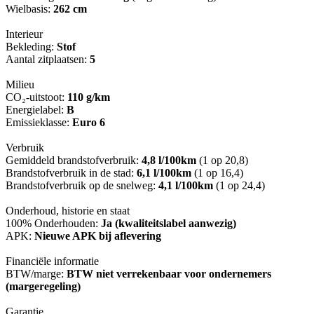
Wielbasis:
262 cm
Interieur
Bekleding:
Stof
Aantal zitplaatsen:
5
Milieu
CO₂-uitstoot:
110 g/km
Energielabel:
B
Emissieklasse:
Euro 6
Verbruik
Gemiddeld brandstofverbruik:
4,8 l/100km
(1 op 20,8)
Brandstofverbruik in de stad:
6,1 l/100km
(1 op 16,4)
Brandstofverbruik op de snelweg:
4,1 l/100km
(1 op 24,4)
Onderhoud, historie en staat
100% Onderhouden:
Ja (kwaliteitslabel aanwezig)
APK:
Nieuwe APK bij aflevering
Financiële informatie
BTW/marge:
BTW niet verrekenbaar voor ondernemers
(margeregeling)
Garantie